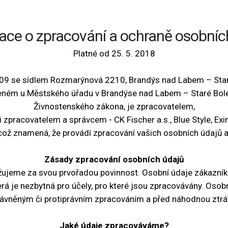
ace o zpracování a ochraně osobníc
Platné od 25. 5. 2018
 309 se sídlem Rozmarýnová 2210, Brandýs nad Labem – Star
ném u Městského úřadu v Brandýse nad Labem – Staré Boles
Živnostenského zákona, je zpracovatelem,
zpracovatelem a správcem - CK Fischer a.s., Blue Style, Exi
což znamená, že provádí zpracování vašich osobních údajů a
Zásady zpracování osobních údajů
žujeme za svou prvořadou povinnost. Osobní údaje zákazní
rá je nezbytná pro účely, pro které jsou zpracovávány. Os
rávněným či protiprávním zpracováním a před náhodnou ztr
Jaké údaje zpracováváme?