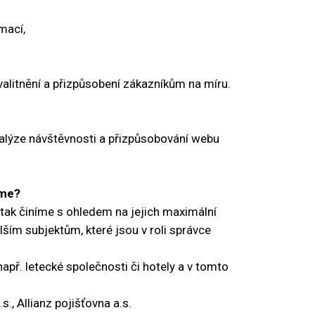
mací,
valitnění a přizpůsobení zákazníkům na míru.
alýze návštěvnosti a přizpůsobování webu
áme?
ak činíme s ohledem na jejich maximální
ším subjektům, které jsou v roli správce
např. letecké společnosti či hotely a v tomto
., Allianz pojišťovna a.s.