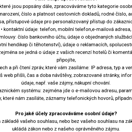
 které jsou popsány dále, zpracováváme tyto kategorie osob
 narození, číslo a platnost cestovních dokladů, rodné číslo, 
sa, přístupové údaje pro personalizovaný přístup do zákazn
• kontaktní údaje: telefon, mobilní telefon,e-mailová adresa,
smlouvy: číslo bankovního účtu, údaje o objednaných službách
tní hendikep či těhotenství), údaje o reklamacích, spolucestu
ejména se jedná o údaje z vašich recenzí hotelů či komentář
připojíte,
h a při čtení zpráv, které vám zasíláme: IP adresa, typ a ve
náš web přišli, čas a doba návštěvy, zobrazované stránky, i
údaje, např. vaše zájmy, nákupní chování.
kaznickém systému: zejména jde o e-mailovou adresu, param
vy, které nám zasíláte, záznamy telefonických hovorů, přípa
Pro jaké účely zpracováváme osobní údaje?
základě vašeho souhlasu, nebo bez vašeho souhlasu na zákl
ukládá zákon nebo z našeho oprávněného zájmu.