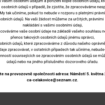
p k vašim osobním údajům a pořízení kopie osobních údajů, k
h osobních údajů v případě, že zjistíte, že zpracováváme ne
 My tak učiníme, pokud to nebude v rozporu s platnými právn
sobních údajů. Na vaši žádost můžeme za určitých, právním
nakládání s vašimi osobními údaji,
pracováváme vaše osobní údaje na základě vašeho souhlasu n
přenos takových osobních údajů jinému správci,
sobních údajů, které zpracováváme z důvodu našeho oprávně
e zpracovávat, v ostatních případech tak učiníme, nebude-li
inností souvisejících se zpracováním osobních údajů se mů
údajů nebo na jiného příslušného dozorového úřadu.
ejte na provozovně společnosti adresa: Náměstí 5. května
ca-celakovice@seznam.cz
.