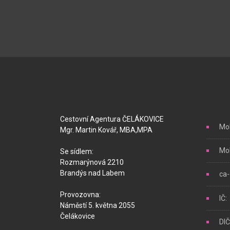
Cestovní Agentura ČELÁKOVICE
Mob
Mgr. Martin Kovář, MBA,MPA
Mob
Se sídlem:
Rozmarýnová 2210
Brandýs nad Labem
ca
Provozovna:
IČ
Náměstí 5. května 2055
Čelákovice
DI