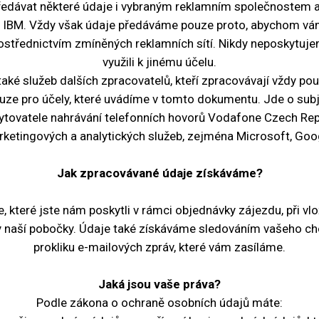
dávat některé údaje i vybraným reklamním společnostem a 
IBM. Vždy však údaje předáváme pouze proto, abychom vám 
rostřednictvím zmíněných reklamních sítí. Nikdy neposkytuj
využili k jinému účelu.
aké služeb dalších zpracovatelů, kteří zpracovávají vždy po
uze pro účely, které uvádíme v tomto dokumentu. Jde o sub
tovatele nahrávání telefonních hovorů Vodafone Czech Repub
ketingových a analytických služeb, zejména Microsoft, Goo
Jak zpracovávané údaje získáváme?
, které jste nám poskytli v rámci objednávky zájezdu, při vlo
y naší pobočky. Údaje také získáváme sledováním vašeho ch
prokliku e-mailových zpráv, které vám zasíláme.
Jaká jsou vaše práva?
Podle zákona o ochraně osobních údajů máte: