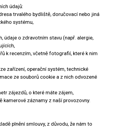
ních údajů:
adresa trvalého bydliště, doručovací nebo jiná
ického systému,
, údaje o zdravotním stavu (např. alergie,
jících,
ů k recenzím, včetně fotografií, které k nim
rze zařízení, operační systém, technické
nformace ze souborů cookie a z nich odvozené
etr zájezdů, o které máte zájem,
dně kamerové záznamy z naší provozovny.
adě plnění smlouvy, z důvodu, že nám to