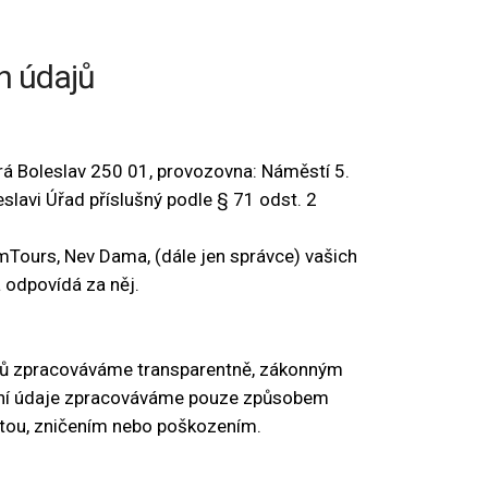
h údajů
á Boleslav 250 01, provozovna: Náměstí 5.
lavi Úřad příslušný podle § 71 odst. 2
mTours, Nev Dama, (dále jen správce) vašich
 odpovídá za něj.
ků zpracováváme transparentně, zákonným
obní údaje zpracováváme pouze způsobem
átou, zničením nebo poškozením.